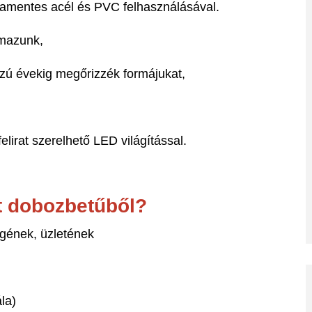
damentes acél és PVC felhasználásával.
lmazunk,
szú évekig megőrizzék formájukat,
lirat szerelhető LED világítással.
at dobozbetűből?
gének, üzletének
la)