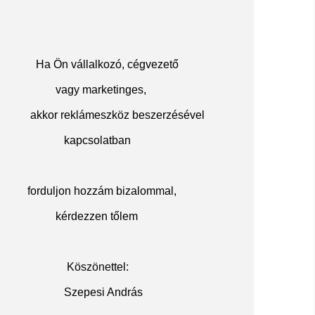
Ha Ön vállalkozó, cégvezető
vagy marketinges,
akkor reklámeszköz beszerzésével
kapcsolatban
f
orduljon hozzám bizalommal,
kérdezzen tőlem
Köszöne
ttel:
Szepesi András