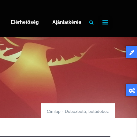
Elérhetőség
Ajánlatkérés
Címlap
-
Dobozbetű, betűdoboz