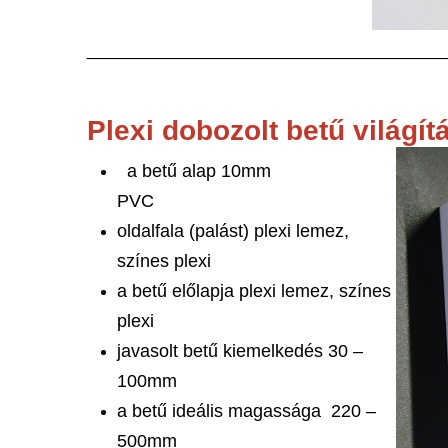
______________________
Plexi dobozolt betű világí
a betű alap 10mm
PVC
oldalfala (palást) plexi lemez,
színes plexi
a betű előlapja plexi lemez, színes
plexi
javasolt betű kiemelkedés 30 –
100mm
a betű ideális magassága 220 –
500mm