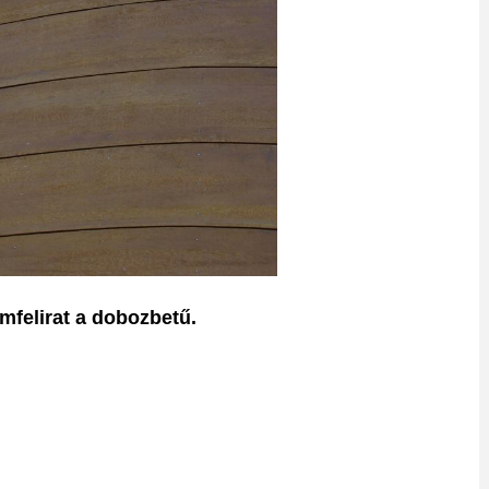
mfelirat a dobozbetű.