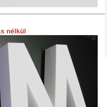
____________________________
tás nélkül