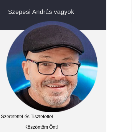
Szepesi András vagyok
Szeretettel és Tisztelettel
Köszöntöm Önt!