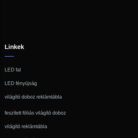
Linkek
LED fal
LED fényújság
világító doboz reklámtábla
feszített fóliás világító doboz
világító reklámtábla