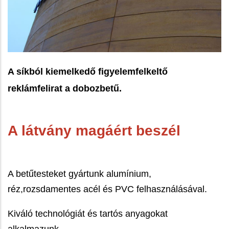
A síkból kiemelkedő figyelemfelkeltő
reklámfelirat a dobozbetű.
A látvány magáért beszél
A betűtesteket gyártunk alumínium,
réz,rozsdamentes acél és PVC felhasználásával.
Kiváló technológiát és tartós anyagokat