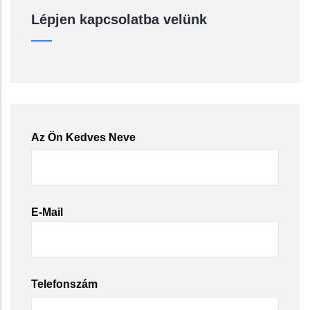
Lépjen kapcsolatba velünk
Az Ön Kedves Neve
E-Mail
Telefonszám