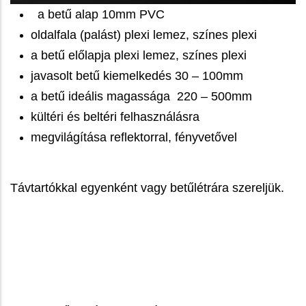
a betű alap 10mm PVC
oldalfala (palást) plexi lemez, színes plexi
a betű előlapja plexi lemez, színes plexi
javasolt betű kiemelkedés 30 – 100mm
a betű ideális magassága 220 – 500mm
kültéri és beltéri felhasználásra
megvilágítása reflektorral, fényvetővel
Távtartókkal egyenként vagy betűlétrára szereljük.