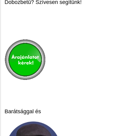
Dobozbetű? Szívesen segítünk!
Barátsággal és