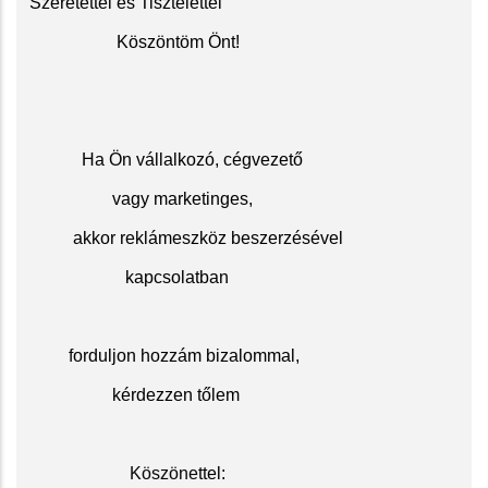
Szeretettel és Tisztelettel
Köszöntöm Önt!
Ha Ön vállalkozó, cégvezető
vagy marketinges,
akkor reklámeszköz beszerzésével
kapcsolatban
f
orduljon hozzám bizalommal,
kérdezzen tőlem
Köszöne
ttel: