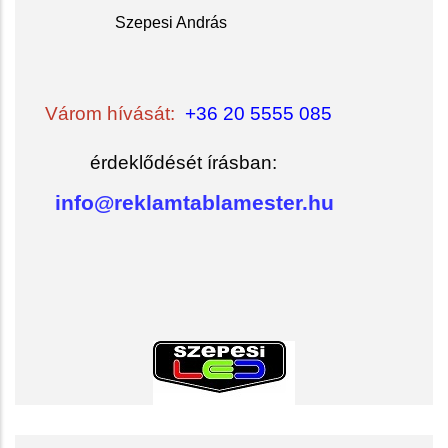
Szepesi András
Várom hívását:
+36 20 5555 085
érdeklődését írásban:
info@reklamtablamester.hu