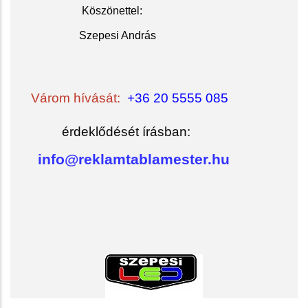
Köszöne
ttel:
Szepesi András
Várom hívását:
+36 20 5555 085
érdeklődését írásban:
info@reklamtablamester.hu