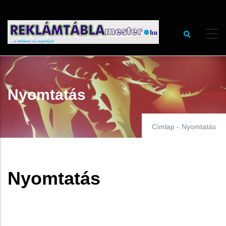
Ugrás
a
tartalomra
Nyomtatás
Címlap
-
Nyomtatás
Nyomtatás