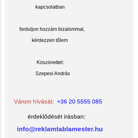
kapcsolatban
f
orduljon hozzám bizalommal,
kérdezzen tőlem
Köszöne
ttel:
Szepesi András
Várom hívását:
+36 20 5555 085
érdeklődését írásban:
info@reklamtablamester.hu