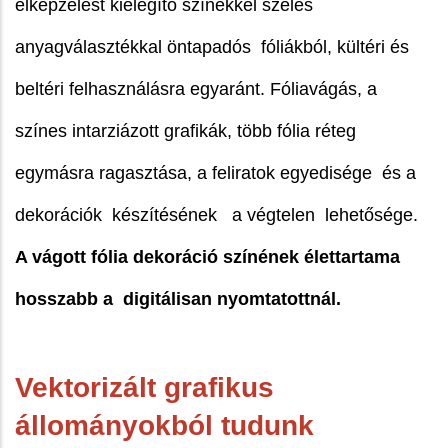
elképzelést kielégítő színekkel széles
anyagválasztékkal öntapadós fóliákból, kültéri és
beltéri felhasználásra egyaránt. Fóliavágás, a
színes intarziázott grafikák, több fólia réteg
egymásra ragasztása, a feliratok egyedisége és a
dekorációk készítésének a végtelen lehetősége.
A vágott fólia dekoráció színének élettartama
hosszabb a digitálisan nyomtatottnál.
Vektorizált grafikus
állományokból tudunk