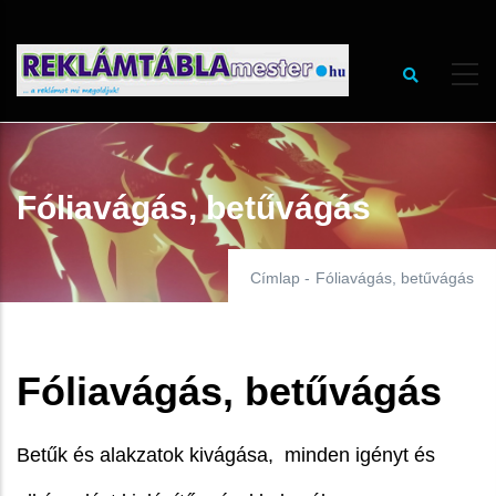
Ugrás
a
tartalomra
Fóliavágás, betűvágás
Címlap
-
Fóliavágás, betűvágás
Fóliavágás, betűvágás
Betűk és alakzatok kivágása, minden igényt és