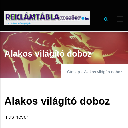
Ugrás
a
tartalomra
Alakos világító doboz
Címlap
-
Alakos világító doboz
Alakos világító doboz
más néven