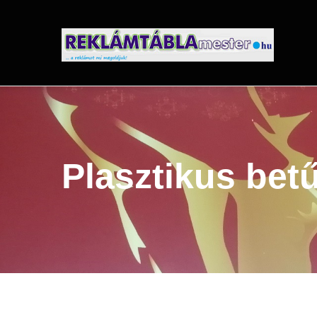
Ugrás
a
tartalomra
Plasztikus bet