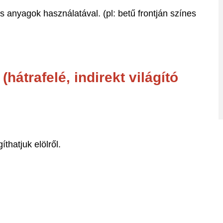
 anyagok használatával. (pl: betű frontján színes
hátrafelé, indirekt világító
thatjuk elölről.