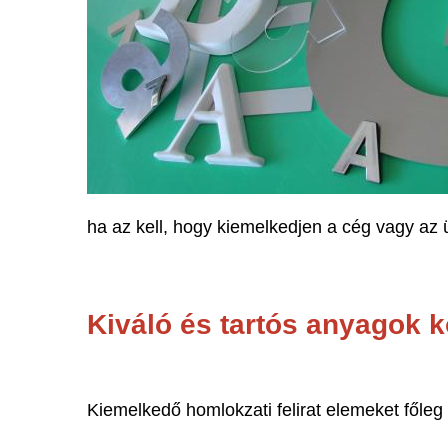
ha az kell, hogy kiemelkedjen a cég vagy az 
Kiváló és tartós anyagok k
Kiemelkedő homlokzati felirat elemeket főle