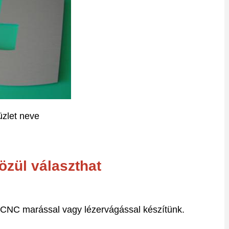
üzlet neve
özül választhat
g CNC marással vagy lézervágással készítünk.