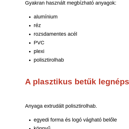
Gyakran használt megbízható anyagok:
alumínium
réz
rozsdamentes acél
PVC
plexi
polisztirolhab
A plasztikus betűk legnép
Anyaga extrudált poli
egyedi forma és logó vágható belőle
könnyű