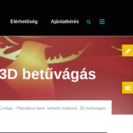
Elérhetőség
Ajánlatkérés
, 3D betűvágás
Címlap
-
Plasztikus betű, térbetű habbetű, 3D betűvágás