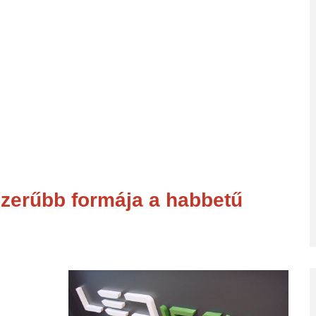
szerűbb formája a habbetű
sztirolhab.