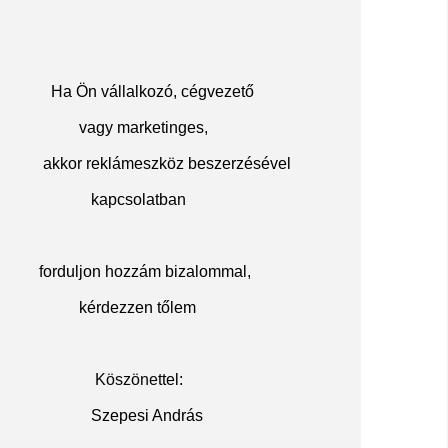
Ha Ön vállalkozó, cégvezető
vagy marketinges,
akkor reklámeszköz beszerzésével
kapcsolatban
f
orduljon hozzám bizalommal,
kérdezzen tőlem
Köszöne
ttel:
Szepesi András