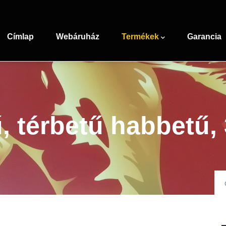
Main
navigation
Címlap
Webáruház
Termékek
Garancia
ű, térbetű habbetű