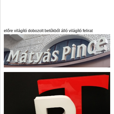
előre világító dobozolt betűkből álló világító felirat