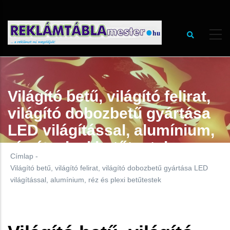
Ugrás
a
tartalomra
Világító betű, világító felirat,
világító dobozbetű gyártása
LED világítással, alumínium,
réz és plexi betűtestek
Címlap
-
Világító betű, világító felirat, világító dobozbetű gyártása LED
világítással, alumínium, réz és plexi betűtestek