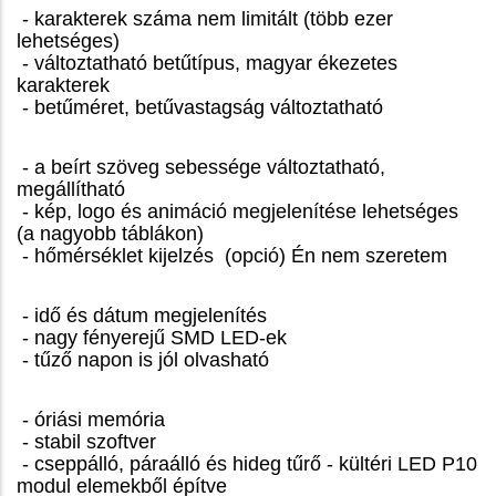
- karakterek száma nem limitált (több ezer
lehetséges)
- változtatható betűtípus, magyar ékezetes
karakterek
- betűméret, betűvastagság változtatható
- a beírt szöveg sebessége változtatható,
megállítható
- kép, logo és animáció megjelenítése lehetséges
(a nagyobb táblákon)
- hőmérséklet kijelzés (opció) Én nem szeretem
- idő és dátum megjelenítés
-
nagy fényerejű SMD LED-ek
- tűző napon is jól olvasható
- óriási memória
-
stabil szoftver
- cseppálló, páraálló és hideg tűrő
- kültéri LED P10
modul elemekből építve