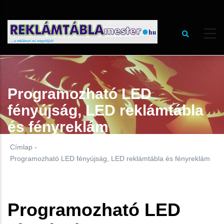
Ugrás
a
tartalomra
Programozható LED
fényújság, LED reklámtábla
és fényreklám
Címlap
-
Programozható LED fényújság, LED reklámtábla és fényreklám
Programozható LED