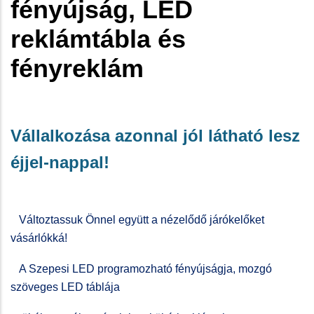
fényújság, LED
reklámtábla és
fényreklám
Vállalkozása azonnal jól látható lesz
éjjel-nappal!
Változtassuk Önnel együtt a nézelődő járókelőket
vásárlókká!
A Szepesi LED programozható fényújságja, mozgó
szöveges LED táblája