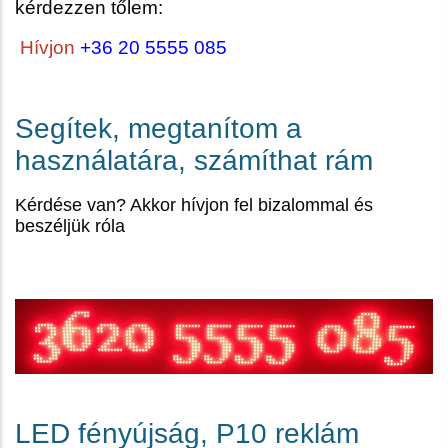
kérdezzen tőlem:
Hívjon
+36 20 5555 085
Segítek, megtanítom a
használatára, számíthat rám
Kérdése van? Akkor hívjon fel bizalommal és
beszéljük róla
LED fényújság, P10 reklám