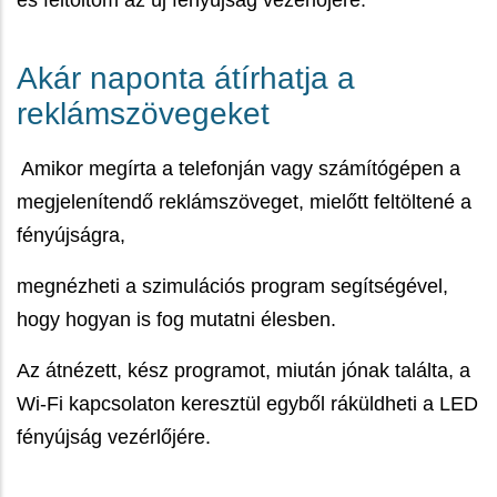
és feltöltöm az új fényújság vezérlőjére.
Akár naponta átírhatja a
reklámszövegeket
Amikor megírta a telefonján vagy számítógépen a
megjelenítendő reklámszöveget, mielőtt feltöltené a
fényújságra,
megnézheti a szimulációs program segítségével,
hogy hogyan is fog mutatni élesben.
Az átnézett, kész programot, miután jónak találta, a
Wi-Fi kapcsolaton keresztül egyből ráküldheti a LED
fényújság vezérlőjére.