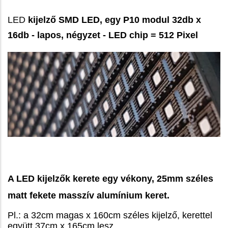
LED
kijelző SMD LED, egy P10 modul 32db x
16db - lapos, négyzet - LED chip = 512 Pixel
A LED kijelzők kerete egy vékony, 25mm széles
matt fekete masszív alumínium keret.
Pl.: a 32cm magas x 160cm széles kijelző, kerettel
együtt 37cm x 165cm lesz.