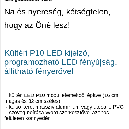
Na és nyereség, kétségtelen,
hogy az Öné lesz!
Kültéri P10 LED kijelző,
programozható LED fényújság,
állítható fényerővel
- kültéri LED P10 modul elemekből építve (16 cm
magas és 32 cm széles)
- külső keret masszív alumínium vagy ütésálló PVC
- szöveg beírása Word szerkesztővel azonos
felületen könnyedén