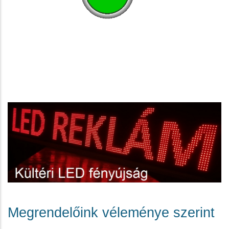
Szepesi LED, fényújság, programozható LED fényújság, LED kijelző, kültéri LED
fényújság,benzinkút LED kijelző, RGB LED reklám, LED reklámtábla, LED - es reklámtábla, LED
futófény, WiFi vezérlés, mozgó ledes szöveg, programozható LED - es reklámtábla, LED display,
üzenő fal, LED - es hirdetőtábla, mozgó szöveges LED tábla, LED felirat, LED képernyő, kijelző,
kétoldalas LED kijelző, flexibilis LED képernyő, kültéri fényújság, futófény, mozgó szöveg, reklám,
újság, ledreklám, tábla, programozható LEDes reklámtábla, LED display, fényreklám, reklámfény,
ledreklámfény, ledreklám,kijelző, ledkijelző, javítás,
Megrendelőink véleménye szerint