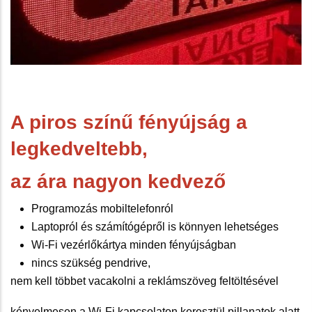
A piros színű fényújság a
legkedveltebb,
az ára nagyon kedvező
Programozás mobiltelefonról
Laptopról és számítógépről is könnyen lehetséges
Wi-Fi vezérlőkártya minden fényújságban
nincs szükség pendrive,
nem kell többet vacakolni a reklámszöveg feltöltésével
kényelmesen a Wi-Fi kapcsolaton keresztül pillanatok alatt