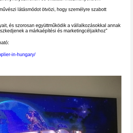
művészi látásmódot ötvözi, hogy személyre szabott
lyait, és szorosan együttműködik a vállalkozásokkal annak
eszkedjenek a márkaépítési és marketingcéljaikhoz”
ható:
plier-in-hungary/