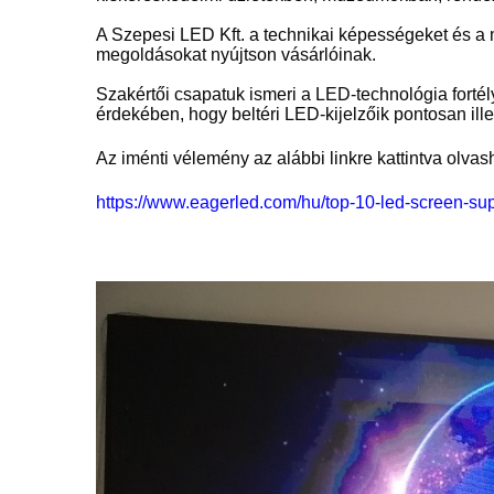
A Szepesi LED Kft. a technikai képességeket és a 
megoldásokat nyújtson vásárlóinak.
Szakértői csapatuk ismeri a LED-technológia forté
érdekében, hogy beltéri LED-kijelzőik pontosan ill
Az iménti vélemény az alábbi linkre kattintva olvas
https://www.eagerled.com/hu/top-10-led-screen-sup