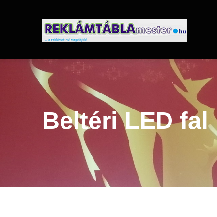
Ugrás
a
tartalomra
Beltéri LED fal