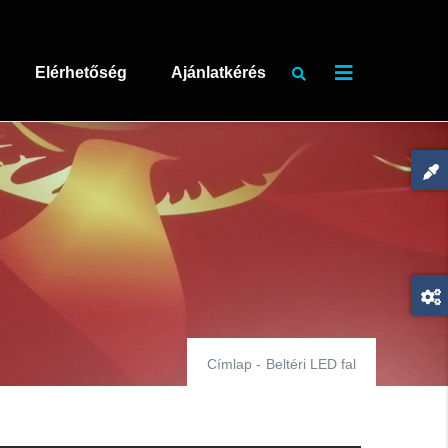
Elérhetőség
Ajánlatkérés
Címlap
-
Beltéri LED fal