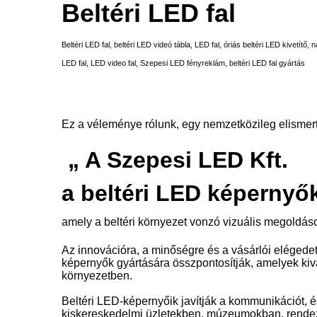
Beltéri LED fal
Beltéri LED fal, beltéri LED videó tábla, LED fal, óriás beltéri LED kivetítő,
LED fal, LED video fal, Szepesi LED fényreklám, beltéri LED fal gyártás
Ez a véleménye rólunk, egy nemzetközileg elismer
„ A Szepesi LED Kft.
a beltéri LED képernyők
amely a beltéri környezet vonzó vizuális megoldások
Az innovációra, a minőségre és a vásárlói elégede
képernyők gyártására összpontosítják, amelyek kiv
környezetben.
Beltéri LED-képernyőik javítják a kommunikációt, é
kiskereskedelmi üzletekben, múzeumokban, rende