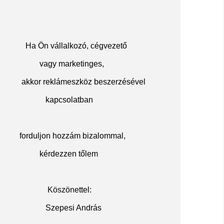
Ha Ön vállalkozó, cégvezető
vagy marketinges,
akkor reklámeszköz beszerzésével
kapcsolatban
f
orduljon hozzám bizalommal,
kérdezzen tőlem
Köszöne
ttel:
Szepesi András