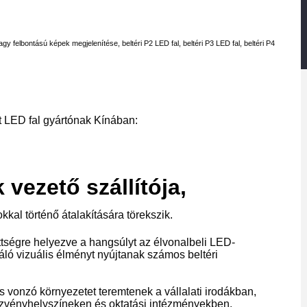
 nagy felbontású képek megjelenítése, beltéri P2 LED fal, beltéri P3 LED fal, beltéri P4
t LED fal gyártónak Kínában:
 vezető szállítója,
kal történő átalakítására törekszik.
ttségre helyezve a hangsúlyt az élvonalbeli LED-
áló vizuális élményt nyújtanak számos beltéri
s vonzó környezetet teremtenek a vállalati irodákban,
zvényhelyszíneken és oktatási intézményekben.