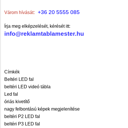
:
+36 20 5555 085
Várom hívását
Írja meg elképzelését, kérését itt:
info@reklamtablamester.hu
Címkék
Beltéri LED fal
beltéri LED videó tábla
Led fal
óriás kivetítő
nagy felbontású képek megjelenítése
beltéri P2 LED fal
beltéri P3 LED fal