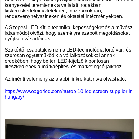
környezetet teremtenek a vállalati irodákban,
kiskereskedelmi üzletekben, múzeumokban,
rendezvényhelyszíneken és oktatási intézményekben.
A Szepesi LED Kft. a technikai képességeket és a művészi
látásmódot ötvözi, hogy személyre szabott megoldásokat
nyújtson vásárlóinak.
Szakértői csapatuk ismeri a LED-technológia fortélyait, és
szorosan együttműködik a vállalkozásokkal annak
érdekében, hogy beltéri LED-kijelzőik pontosan
illeszkedjenek a márkaépítési és marketingcéljaikhoz”
Az iménti vélemény az alábbi linkre kattintva olvasható:
https://www.eagerled.com/hu/top-10-led-screen-supplier-in-
hungary/