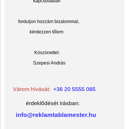
kapcsolatban
f
orduljon hozzám bizalommal,
kérdezzen tőlem
Köszöne
ttel:
Szepesi András
Várom hívását:
+36 20 5555 085
érdeklődését írásban:
info@reklamtablamester.hu