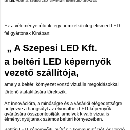
fal, LED video fal, Szepesi LED fényreklám, beltéri LED fal gyártás
Ez a véleménye rólunk, egy nemzetközileg elismert LED
fal gyártónak Kínában:
„ A Szepesi LED Kft.
a beltéri LED képernyők
vezető szállítója,
amely a beltéri környezet vonzó vizuális megoldásokkal
történő átalakítására törekszik.
Az innovációra, a minőségre és a vásárlói elégedettségre
helyezve a hangsúlyt az élvonalbeli LED-képernyők
gyártására összpontosítják, amelyek kiváló vizuális
élményt nyújtanak számos beltéri környezetben.
Beltéri LED-képernyőik javítják a kommunikációt, és vonzó