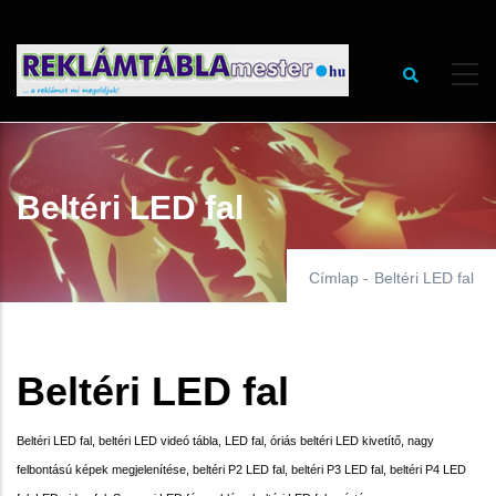
Ugrás
a
tartalomra
Beltéri LED fal
Címlap
-
Beltéri LED fal
Beltéri LED fal
Beltéri LED fal, beltéri LED videó tábla, LED fal, óriás beltéri LED kivetítő, nagy
felbontású képek megjelenítése, beltéri P2 LED fal, beltéri P3 LED fal, beltéri P4 LED