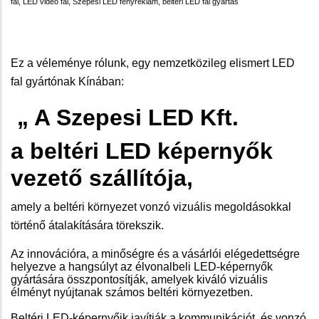
fal, LED video fal, Szepesi LED fényreklám, beltéri LED fal gyártás
Ez a véleménye rólunk, egy nemzetközileg elismert LED
fal gyártónak Kínában:
„ A Szepesi LED Kft.
a beltéri LED képernyők
vezető szállítója,
amely a beltéri környezet vonzó vizuális megoldásokkal
történő átalakítására törekszik.
Az innovációra, a minőségre és a vásárlói elégedettségre
helyezve a hangsúlyt az élvonalbeli LED-képernyők
gyártására összpontosítják, amelyek kiváló vizuális
élményt nyújtanak számos beltéri környezetben.
Beltéri LED-képernyőik javítják a kommunikációt, és vonzó