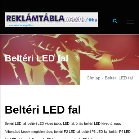
Ugrás
a
tartalomra
Beltéri LED fal
Címlap
-
Beltéri LED fal
Beltéri LED fal
Beltéri LED fal, beltéri LED videó tábla, LED fal, óriás beltéri LED kivetítő, nagy
felbontású képek megjelenítése, beltéri P2 LED fal, beltéri P3 LED fal, beltéri P4 LED