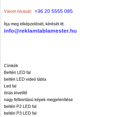
:
+36 20 5555 085
Várom hívását
Írja meg elképzelését, kérését itt:
info@reklamtablamester.hu
Címkék
Beltéri LED fal
beltéri LED videó tábla
Led fal
óriás kivetítő
nagy felbontású képek megjelenítése
beltéri P2 LED fal
beltéri P3 LED fal