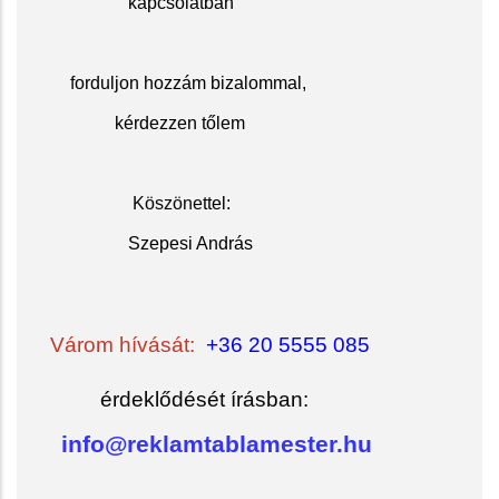
kapcsolatban
f
orduljon hozzám bizalommal,
kérdezzen tőlem
Köszöne
ttel:
Szepesi András
Várom hívását:
+36 20 5555 085
érdeklődését írásban:
info@reklamtablamester.hu