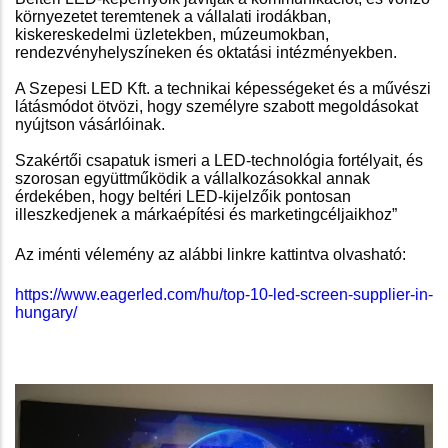
környezetet teremtenek a vállalati irodákban,
kiskereskedelmi üzletekben, múzeumokban,
rendezvényhelyszíneken és oktatási intézményekben.
A Szepesi LED Kft. a technikai képességeket és a művészi
látásmódot ötvözi, hogy személyre szabott megoldásokat
nyújtson vásárlóinak.
Szakértői csapatuk ismeri a LED-technológia fortélyait, és
szorosan együttműködik a vállalkozásokkal annak
érdekében, hogy beltéri LED-kijelzőik pontosan
illeszkedjenek a márkaépítési és marketingcéljaikhoz”
Az iménti vélemény az alábbi linkre kattintva olvasható:
https://www.eagerled.com/hu/top-10-led-screen-supplier-in-
hungary/