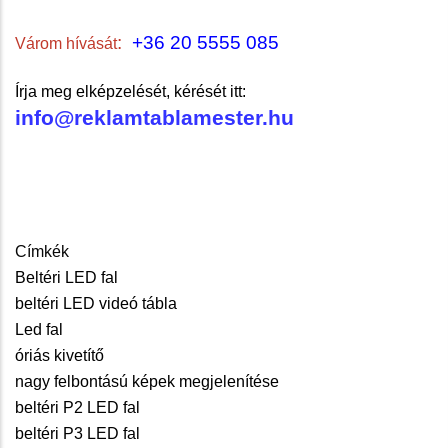
:
+36 20 5555 085
Várom hívását
Írja meg elképzelését, kérését itt:
info@reklamtablamester.hu
Címkék
Beltéri LED fal
beltéri LED videó tábla
Led fal
óriás kivetítő
nagy felbontású képek megjelenítése
beltéri P2 LED fal
beltéri P3 LED fal