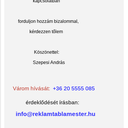
kapcsolatban
f
orduljon hozzám bizalommal,
kérdezzen tőlem
Köszöne
ttel:
Szepesi András
Várom hívását:
+36 20 5555 085
érdeklődését írásban:
info@reklamtablamester.hu