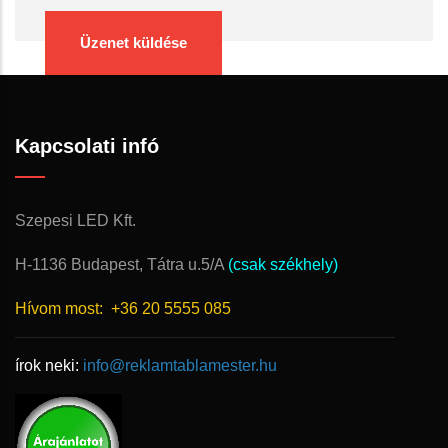
Kapcsolati infó
Szepesi LED Kft.
H-1136 Budapest, Tátra u.5/A
(csak székhely)
Hívom most:
+36 20 5555 085
írok neki:
info@reklamtablamester.hu