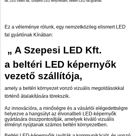
fal, LED video fal, Szepesi LED fényreklám, beltéri LED fal gyártás
Ez a véleménye rólunk, egy nemzetközileg elismert LED
fal gyártónak Kínában:
„ A Szepesi LED Kft.
a beltéri LED képernyők
vezető szállítója,
amely a beltéri környezet vonzó vizuális megoldásokkal
történő átalakítására törekszik.
Az innovációra, a minőségre és a vásárlói elégedettségre
helyezve a hangsúlyt az élvonalbeli LED-képernyők
gyártására összpontosítják, amelyek kiváló vizuális
élményt nyújtanak számos beltéri környezetben.
Beltéri LED-képernyőik javítják a kommunikációt, és vonzó