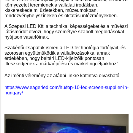
környezetet teremtenek a vállalati irodákban,
kiskereskedelmi üzletekben, múzeumokban,
rendezvényhelyszíneken és oktatási intézményekben.
A Szepesi LED Kft. a technikai képességeket és a művészi
látásmódot ötvözi, hogy személyre szabott megoldásokat
nyújtson vásárlóinak.
Szakértői csapatuk ismeri a LED-technológia fortélyait, és
szorosan együttműködik a vállalkozásokkal annak
érdekében, hogy beltéri LED-kijelzőik pontosan
illeszkedjenek a márkaépítési és marketingcéljaikhoz”
Az iménti vélemény az alábbi linkre kattintva olvasható:
https://www.eagerled.com/hu/top-10-led-screen-supplier-in-
hungary/