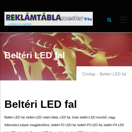
Ugrás
a
tartalomra
Beltéri LED fal
Címlap
-
Beltéri LED fal
Beltéri LED fal
Beltéri LED fal, beltéri LED videó tábla, LED fal, óriás beltéri LED kivetítő, nagy
felbontású képek megjelenítése, beltéri P2 LED fal, beltéri P3 LED fal, beltéri P4 LED